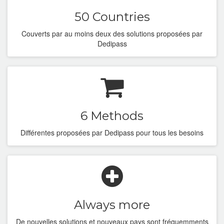
50 Countries
France DOM-TOM
Couverts par au moins deux des solutions proposées par
Greece
Dedipass
Hungary
India
Ireland
6 Methods
Italy
Différentes proposées par Dedipass pour tous les besoins
Latvia
Luxembourg
Malasya
Always more
Mexico
De nouvelles solutions et nouveaux pays sont fréquemments