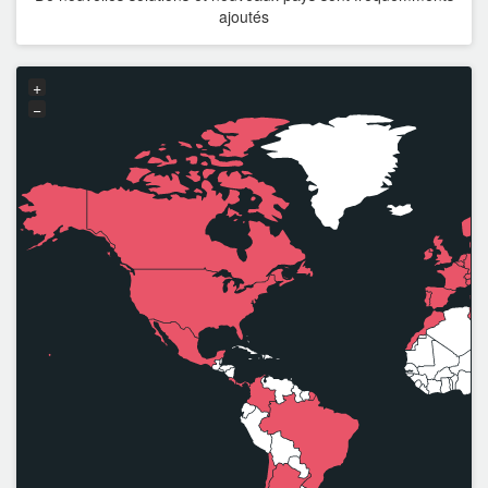
ajoutés
Morocco
Norway
+
−
Netherlands
Poland
Portugal
Czech Republic
Romania
United-Kingdom
Russia
Sweden