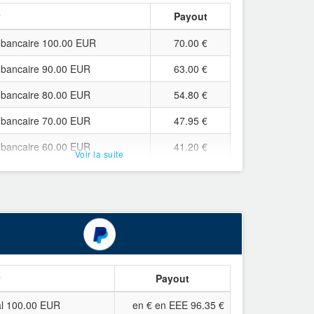
r
Payout
 bancaire 100.00 EUR
70.00 €
 bancaire 90.00 EUR
63.00 €
 bancaire 80.00 EUR
54.80 €
 bancaire 70.00 EUR
47.95 €
 bancaire 60.00 EUR
41.20 €
Voir la suite
 bancaire 50.00 EUR
34.25 €
 bancaire 45.00 EUR
30.85 €
 bancaire 40.00 EUR
27.45 €
 bancaire 35.00 EUR
24.10 €
 bancaire 30.00 EUR
20.55 €
r
Payout
 bancaire 25.00 EUR
17.20 €
l 100.00 EUR
en € en EEE 96.35 €