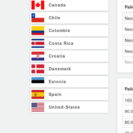
Canada
Pali
Chile
Neo
Neo
Colombie
Neo
Costa Rica
Neo
Croatia
Neo
Danemark
Neo
Estonia
Neo
Pali
Spain
Neo
100
Neo
United-States
90.
Neo
Finland
80.
Neo
France