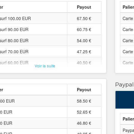
er
Payout
Palie
surf 100.00 EUR
67.50 €
Carte
surf 90.00 EUR
60.75 €
Carte
surf 80.00 EUR
54.00 €
Carte
surf 70.00 EUR
47.25 €
Carte
surf 60.00 EUR
40.50 €
Carte
Voir la suite
surf 50.00 EUR
33.75 €
Carte
Paypal
surf 45.00 EUR
30.38 €
Carte
er
Payout
surf 40.00 EUR
27.00 €
Carte
.00 EUR
58.50 €
surf 35.00 EUR
23.63 €
Carte
00 EUR
52.65 €
surf 30.00 EUR
20.25 €
Carte
Palie
00 EUR
46.80 €
surf 25.00 EUR
16.88 €
Carte
Paypa