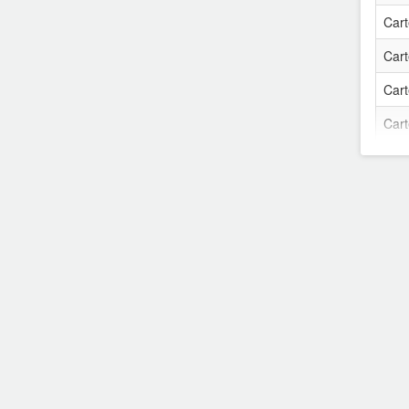
Cart
France DOM-TOM
Cart
Greece
Cart
Hungary
Cart
India
Cart
Cart
Ireland
Cart
Italy
Cart
Latvia
Cart
Luxembourg
Cart
Malasya
Cart
Mexico
Cart