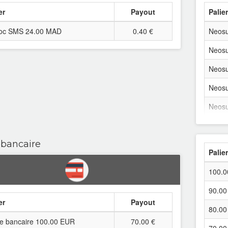
er
Payout
Palie
oc SMS 24.00 MAD
0.40 €
Neosu
Neosu
Neosu
Neosu
Neosu
Neosu
 bancaire
Neosu
Palie
Neosu
100.
Neosu
90.0
Neosu
er
Payout
80.0
Neosu
e bancaire 100.00 EUR
70.00 €