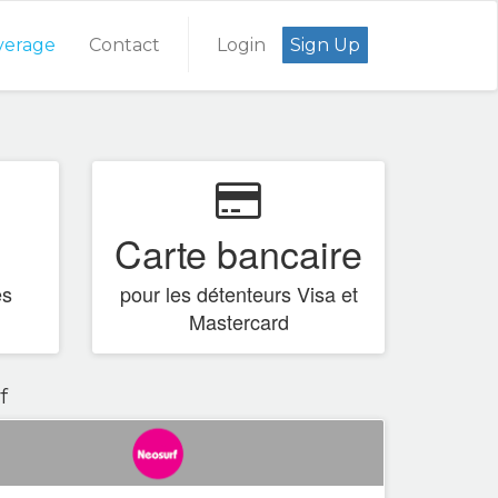
verage
Contact
Login
Sign Up
Carte bancaire
es
pour les détenteurs Visa et
Mastercard
f