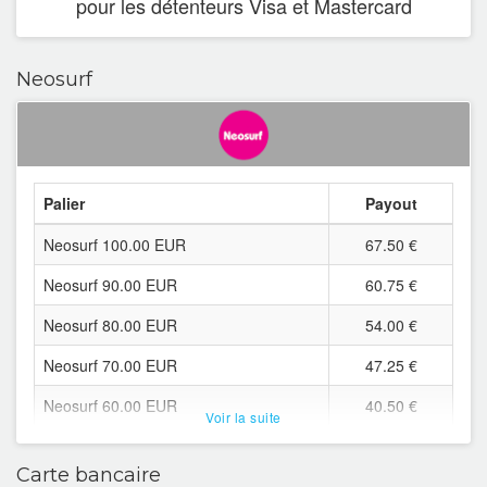
pour les détenteurs Visa et Mastercard
Morocco
Norway
Neosurf
Netherlands
Poland
Palier
Payout
Portugal
Neosurf 100.00 EUR
67.50 €
Czech Republic
Neosurf 90.00 EUR
60.75 €
Romania
Neosurf 80.00 EUR
54.00 €
United-Kingdom
Neosurf 70.00 EUR
47.25 €
Russia
Neosurf 60.00 EUR
40.50 €
Voir la suite
Neosurf 50.00 EUR
33.75 €
Sweden
Carte bancaire
Neosurf 45.00 EUR
30.38 €