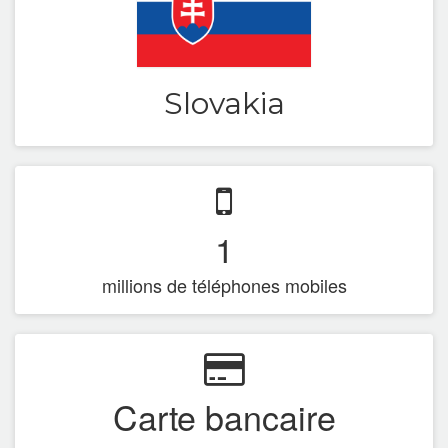
France DOM-TOM
Greece
Slovakia
Hungary
India
Ireland
1
Italy
millions de téléphones mobiles
Latvia
Luxembourg
Malasya
Carte bancaire
Mexico