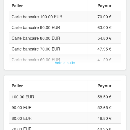
Palier
Payout
Neosurf 30.00 EUR
20.25 €
Carte bancaire 100.00 EUR
70.00 €
Neosurf 25.00 EUR
16.88 €
Carte bancaire 90.00 EUR
63.00 €
Neosurf 20.00 EUR
13.50 €
Carte bancaire 80.00 EUR
54.80 €
Neosurf 15.00 EUR
10.13 €
Carte bancaire 70.00 EUR
47.95 €
Neosurf 10.00 EUR
6.75 €
Carte bancaire 60.00 EUR
41.20 €
Neosurf 9.00 EUR
6.08 €
Voir la suite
Carte bancaire 50.00 EUR
34.25 €
Neosurf 8.00 EUR
5.40 €
Carte bancaire 45.00 EUR
30.85 €
Neosurf 7.00 EUR
4.73 €
Palier
Payout
Carte bancaire 40.00 EUR
27.45 €
Neosurf 6.00 EUR
4.05 €
100.00 EUR
58.50 €
Carte bancaire 35.00 EUR
24.10 €
Neosurf 5.00 EUR
3.38 €
90.00 EUR
52.65 €
Carte bancaire 30.00 EUR
20.55 €
Neosurf 4.90 EUR
3.31 €
80.00 EUR
46.80 €
Carte bancaire 25.00 EUR
17.20 €
Neosurf 4.50 EUR
3.04 €
70.00 EUR
40.95 €