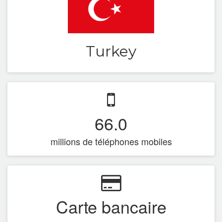
France DOM-TOM
Greece
Turkey
Hungary
India
Ireland
66.0
Italy
millions de téléphones mobiles
Latvia
Luxembourg
Malasya
Carte bancaire
Mexico