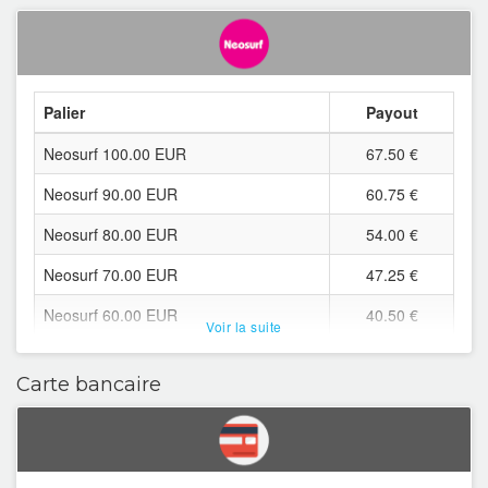
Switzerland
Tunisia
Turkey
Palier
Payout
Ukraine
Neosurf 100.00 EUR
67.50 €
Thailand
Neosurf 90.00 EUR
60.75 €
Neosurf 80.00 EUR
54.00 €
Taiwan
Neosurf 70.00 EUR
47.25 €
Panama
Neosurf 60.00 EUR
40.50 €
Voir la suite
Singapore
Neosurf 50.00 EUR
33.75 €
Slovakia
Carte bancaire
Neosurf 45.00 EUR
30.38 €
Neosurf 40.00 EUR
27.00 €
Neosurf 35.00 EUR
23.63 €