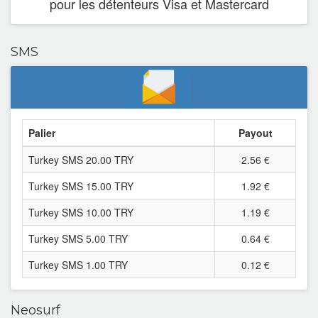
pour les détenteurs Visa et Mastercard
Morocco
Norway
SMS
Netherlands
Poland
Palier
Payout
Portugal
Turkey SMS 20.00 TRY
2.56 €
Czech Republic
Turkey SMS 15.00 TRY
1.92 €
Romania
Turkey SMS 10.00 TRY
1.19 €
United-Kingdom
Turkey SMS 5.00 TRY
0.64 €
Russia
Turkey SMS 1.00 TRY
0.12 €
Sweden
Neosurf