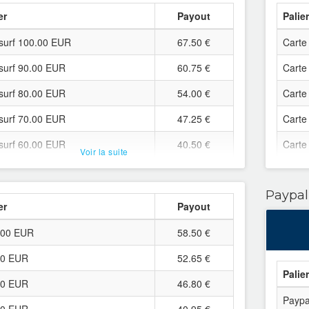
er
Payout
Palie
surf 100.00 EUR
67.50 €
Carte
surf 90.00 EUR
60.75 €
Carte
surf 80.00 EUR
54.00 €
Carte
surf 70.00 EUR
47.25 €
Carte
surf 60.00 EUR
40.50 €
Carte
Voir la suite
surf 50.00 EUR
33.75 €
Carte
Paypal
surf 45.00 EUR
30.38 €
Carte
er
Payout
surf 40.00 EUR
27.00 €
Carte
.00 EUR
58.50 €
surf 35.00 EUR
23.63 €
Carte
00 EUR
52.65 €
surf 30.00 EUR
20.25 €
Carte
Palie
00 EUR
46.80 €
surf 25.00 EUR
16.88 €
Carte
Paypa