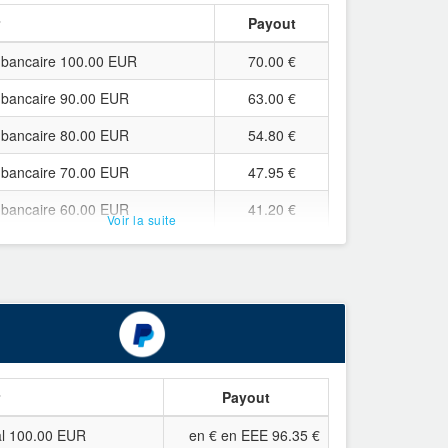
r
Payout
 bancaire 100.00 EUR
70.00 €
 bancaire 90.00 EUR
63.00 €
 bancaire 80.00 EUR
54.80 €
 bancaire 70.00 EUR
47.95 €
 bancaire 60.00 EUR
41.20 €
Voir la suite
 bancaire 50.00 EUR
34.25 €
 bancaire 45.00 EUR
30.85 €
 bancaire 40.00 EUR
27.45 €
 bancaire 35.00 EUR
24.10 €
 bancaire 30.00 EUR
20.55 €
r
Payout
 bancaire 25.00 EUR
17.20 €
l 100.00 EUR
en € en EEE 96.35 €