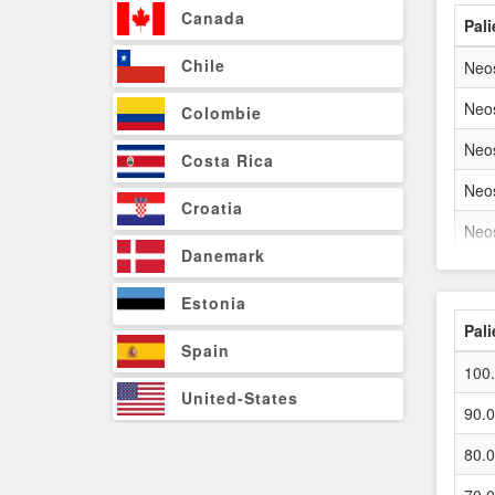
Canada
Pali
Chile
Neo
Neo
Colombie
Neo
Costa Rica
Neo
Croatia
Neo
Danemark
Neo
Estonia
Neo
Pali
Spain
Neo
100
Neo
United-States
90.
Neo
Finland
80.
Neo
France