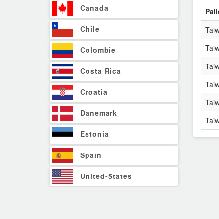
Canada
Pali
Chile
Tai
Tai
Colombie
Tai
Costa Rica
Tai
Croatia
Tai
Danemark
Tai
Estonia
Spain
United-States
Finland
France