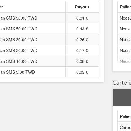
er
Payout
Palie
wan SMS 90.00 TWD
0.81 €
Neosu
wan SMS 50.00 TWD
0.44 €
Neosu
wan SMS 30.00 TWD
0.26 €
Neosu
wan SMS 20.00 TWD
0.17 €
Neosu
wan SMS 10.00 TWD
0.08 €
Neosu
wan SMS 5.00 TWD
0.03 €
Neosu
Carte 
Neosu
Neosu
Neosu
Neosu
Palie
Neosu
Carte