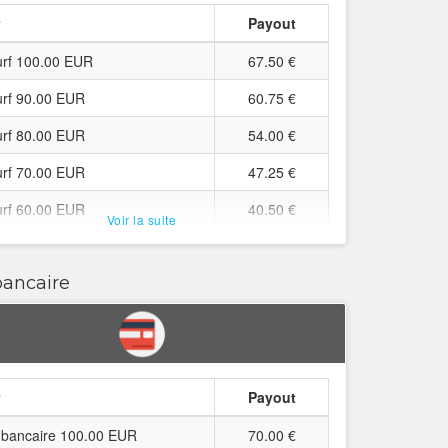
r
Payout
rf 100.00 EUR
67.50 €
rf 90.00 EUR
60.75 €
rf 80.00 EUR
54.00 €
rf 70.00 EUR
47.25 €
rf 60.00 EUR
40.50 €
Voir la suite
rf 50.00 EUR
33.75 €
bancaire
rf 45.00 EUR
30.38 €
rf 40.00 EUR
27.00 €
rf 35.00 EUR
23.63 €
rf 30.00 EUR
20.25 €
r
Payout
rf 25.00 EUR
16.88 €
 bancaire 100.00 EUR
70.00 €