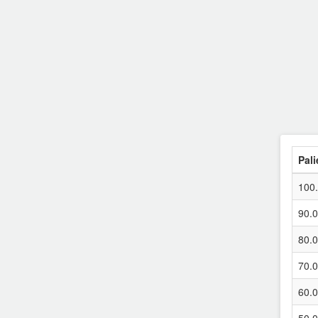
France DOM-TOM
Greece
Hungary
India
Ireland
Pali
Italy
100
Latvia
90.
80.
Luxembourg
70.
Malasya
60.
Mexico