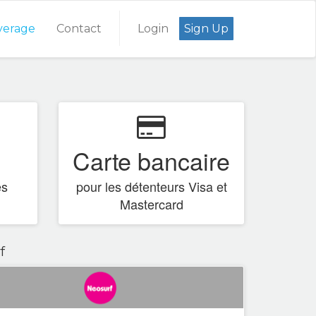
verage
Contact
Login
Sign Up
Carte bancaire
es
pour les détenteurs Visa et
Mastercard
f