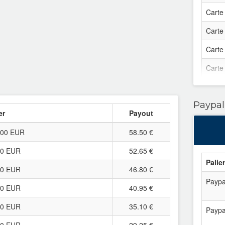
Neosu
Carte
Neosu
Carte
Neosu
Carte
Neosu
Carte
Neosu
Carte
Neosu
Paypal
Carte
er
Payout
Neosu
Carte
.00 EUR
58.50 €
Neosu
Carte
00 EUR
52.65 €
Neosu
Carte
Palie
00 EUR
46.80 €
Neosu
Carte
Paypa
00 EUR
40.95 €
Neosu
Carte
00 EUR
35.10 €
Paypa
Neosu
Carte